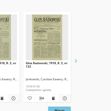
18, R. 3, nr
Głos Radomski, 1918, R. 3, nr
Głos Radomski, 1918, R.
133
120
w Xawery. Red.
Jankowski, Czesław Xawery. Red.
Jankowski, Czesław Xawe
1918-07-05
1918-06-19
Czasopisma i gazety
Czasopisma i gazety
Więcej