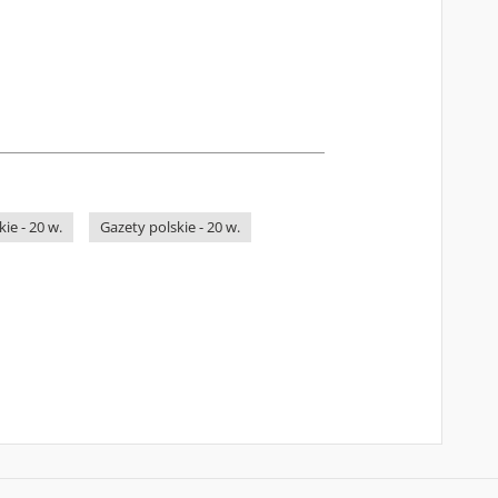
ie - 20 w.
Gazety polskie - 20 w.