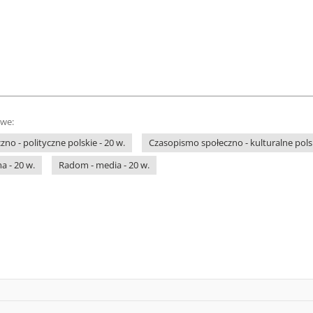
owe:
no - polityczne polskie - 20 w.
Czasopismo społeczno - kulturalne polsk
a - 20 w.
Radom - media - 20 w.