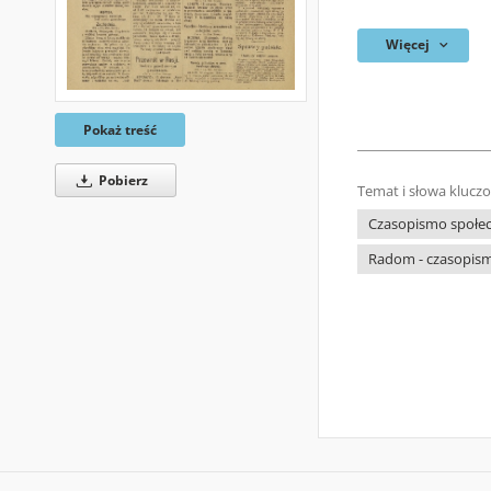
Więcej
Pokaż treść
Pobierz
Temat i słowa klucz
Czasopismo społecz
Radom - czasopism