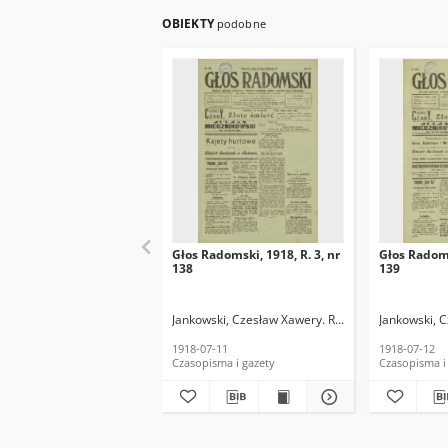
OBIEKTY
podobne
Głos Radomski, 1918, R. 3, nr
Głos Radoms
138
139
Jankowski, Czesław Xawery. Red.
Jankowski, 
1918-07-11
1918-07-12
Czasopisma i gazety
Czasopisma i