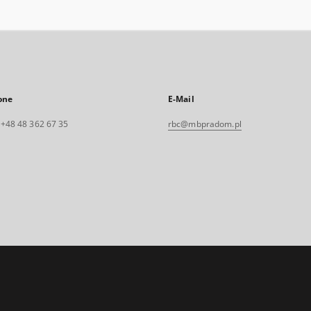
one
E-Mail
. +48 48 362 67 35
rbc@mbpradom.pl