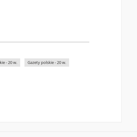
ie - 20 w.
Gazety polskie - 20 w.