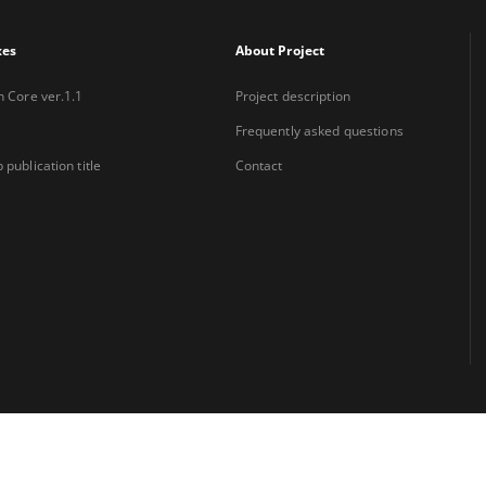
xes
About Project
n Core ver.1.1
Project description
Frequently asked questions
 publication title
Contact