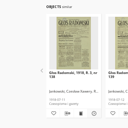
OBJECTS
similar
Głos Radomski, 1918, R. 3, nr
Głos Radoms
138
139
Jankowski, Czesław Xawery. Red.
Jankowski, 
1918-07-11
1918-07-12
Czasopisma i gazety
Czasopisma i