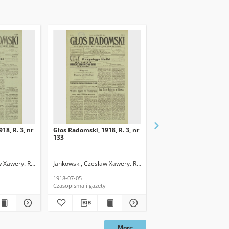
18, R. 3, nr
Głos Radomski, 1918, R. 3, nr
Głos Radomski, 1918, R.
133
120
w Xawery. Red.
Jankowski, Czesław Xawery. Red.
Jankowski, Czesław Xawe
1918-07-05
1918-06-19
Czasopisma i gazety
Czasopisma i gazety
More