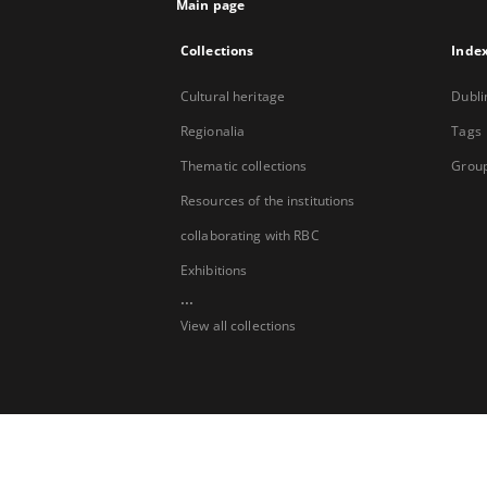
Main page
Collections
Inde
Cultural heritage
Dubli
Regionalia
Tags
Thematic collections
Group
Resources of the institutions
collaborating with RBC
Exhibitions
...
View all collections