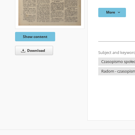
More
Show content
Download
Subject and keyword
Czasopismo społecz
Radom - czasopism