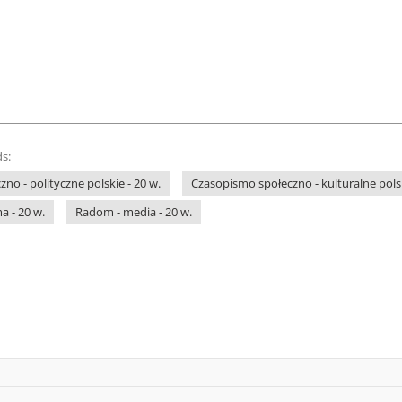
s:
no - polityczne polskie - 20 w.
Czasopismo społeczno - kulturalne polsk
a - 20 w.
Radom - media - 20 w.