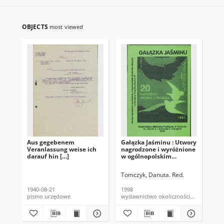
OBJECTS
most viewed
Aus gegebenem
Gałązka Jaśminu : Utwory
Je
Veranlassung weise ich
nagrodzone i wyróżnione
Ko
darauf hin […]
w ogólnopolskim
Rad
konkursie Miniatura
8 m
Poetycka ogłoszonym z
Tomczyk, Danuta. Red.
Lub
okazji jubileuszowej XX
Radomskiej Wiosny
1940-08-21
1998
192
Literackiej
pismo urzędowe
wydawnictwo okolicznościowe
ksi