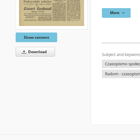
More
Show content
Download
Subject and keyword
Czasopismo społecz
Radom - czasopism