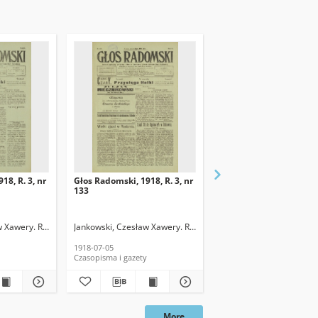
18, R. 3, nr
Głos Radomski, 1918, R. 3, nr
Głos Radomski, 1918, R.
133
120
w Xawery. Red.
Jankowski, Czesław Xawery. Red.
Jankowski, Czesław Xawe
1918-07-05
1918-06-19
Czasopisma i gazety
Czasopisma i gazety
More