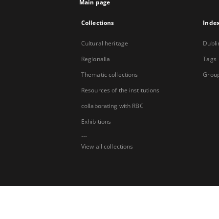
Main page
Collections
Inde
Cultural heritage
Dubli
Regionalia
Tags
Thematic collections
Group
Resources of the institutions
collaborating with RBC
Exhibitions
...
View all collections