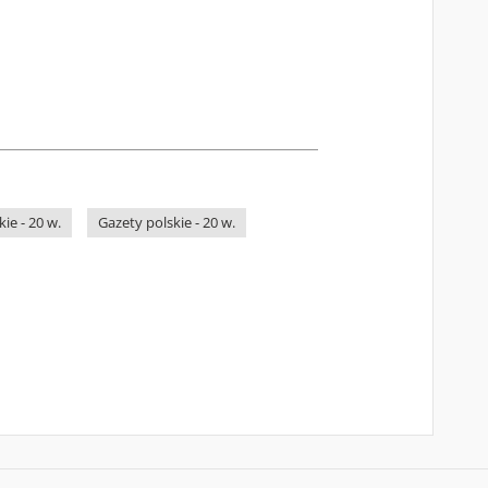
ie - 20 w.
Gazety polskie - 20 w.