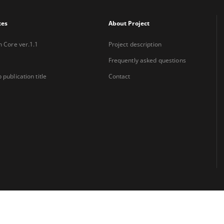
xes
About Project
n Core ver.1.1
Project description
Frequently asked questions
 publication title
Contact