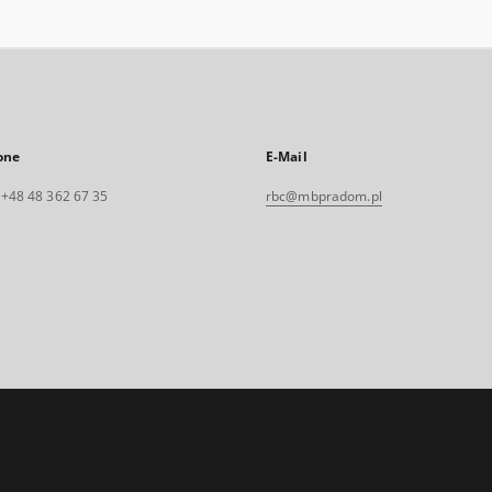
one
E-Mail
. +48 48 362 67 35
rbc@mbpradom.pl