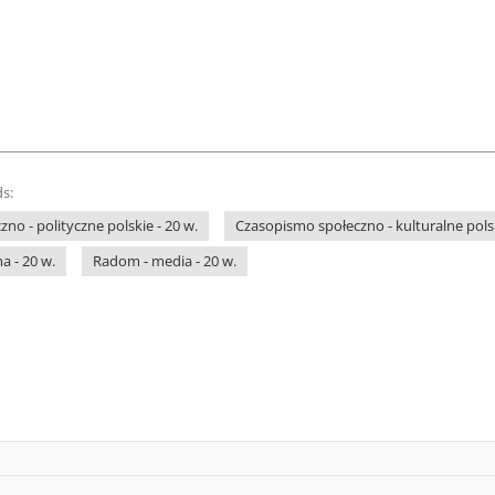
s:
no - polityczne polskie - 20 w.
Czasopismo społeczno - kulturalne polsk
a - 20 w.
Radom - media - 20 w.