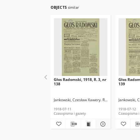
OBJECTS
similar
Głos Radomski, 1918, R. 3, nr
Głos Radoms
138
139
Jankowski, Czesław Xawery. Red.
Jankowski, 
1918-07-11
1918-07-12
Czasopisma i gazety
Czasopisma i