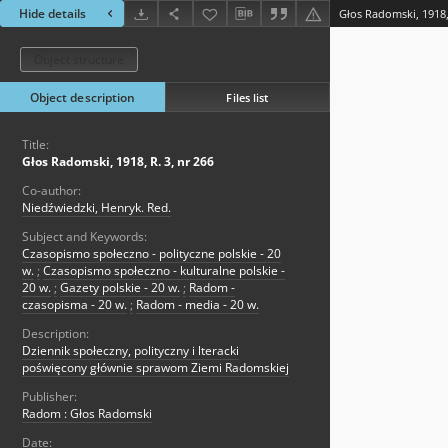
Hide details
Głos Radomski, 1918, 
Object structure
Object description
Files list
Title:
Głos Radomski, 1918, R. 3, nr 266
Co-author:
Niedźwiedzki, Henryk. Red.
Subject and Keywords:
Czasopismo społeczno - polityczne polskie - 20
w.
;
Czasopismo społeczno - kulturalne polskie -
20 w.
;
Gazety polskie - 20 w.
;
Radom -
czasopisma - 20 w.
;
Radom - media - 20 w.
Description:
Dziennik społeczny, polityczny i lteracki
poświęcony głównie sprawom Ziemi Radomskiej
Publisher:
Radom : Głos Radomski
Date: