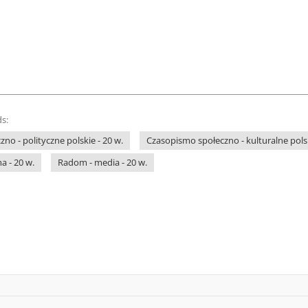
s:
no - polityczne polskie - 20 w.
Czasopismo społeczno - kulturalne polsk
a - 20 w.
Radom - media - 20 w.