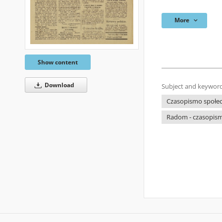
More
Show content
Download
Subject and keyword
Czasopismo społecz
Radom - czasopism