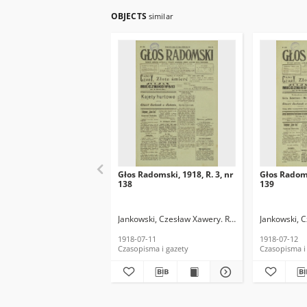
OBJECTS
similar
Głos Radomski, 1918, R. 3, nr
Głos Radoms
138
139
Jankowski, Czesław Xawery. Red.
Jankowski, 
1918-07-11
1918-07-12
Czasopisma i gazety
Czasopisma i