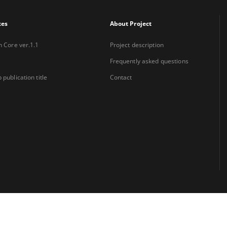
xes
About Project
n Core ver.1.1
Project description
Frequently asked questions
 publication title
Contact