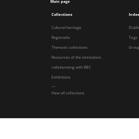
Main page
Collections
Inde
Cultural heritage
Dubli
Regionalia
Tags
Thematic collections
Group
Resources of the institutions
collaborating with RBC
Exhibitions
...
View all collections