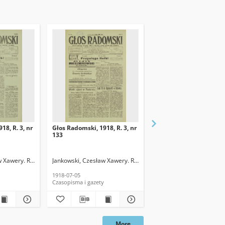
18, R. 3, nr
Głos Radomski, 1918, R. 3, nr
Głos Radomski, 1918, R.
133
120
w Xawery. Red.
Jankowski, Czesław Xawery. Red.
Jankowski, Czesław Xawe
1918-07-05
1918-06-19
Czasopisma i gazety
Czasopisma i gazety
More