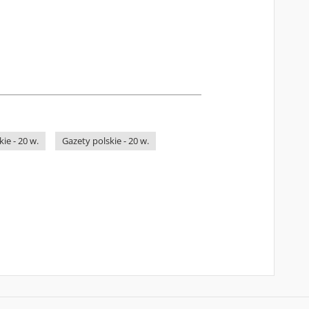
ie - 20 w.
Gazety polskie - 20 w.