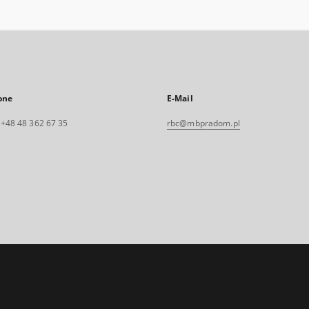
one
E-Mail
. +48 48 362 67 35
rbc@mbpradom.pl