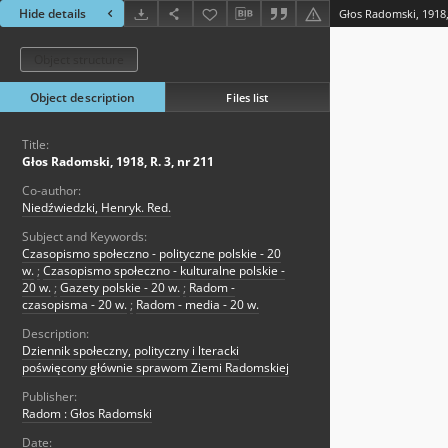
Hide details
Głos Radomski, 1918, 
Object structure
Object description
Files list
Title:
Głos Radomski, 1918, R. 3, nr 211
Co-author:
Niedźwiedzki, Henryk. Red.
Subject and Keywords:
Czasopismo społeczno - polityczne polskie - 20
w.
;
Czasopismo społeczno - kulturalne polskie -
20 w.
;
Gazety polskie - 20 w.
;
Radom -
czasopisma - 20 w.
;
Radom - media - 20 w.
Description:
Dziennik społeczny, polityczny i lteracki
poświęcony głównie sprawom Ziemi Radomskiej
Publisher:
Radom : Głos Radomski
Date: