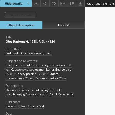
Hide details
Głos Radomski, 1918, 
Object structure
Object description
Files list
Title:
Głos Radomski, 1918, R. 3, nr 124
Co-author:
Jankowski, Czesław Xawery. Red.
Subject and Keywords:
Czasopismo społeczno - polityczne polskie - 20
w.
;
Czasopismo społeczno - kulturalne polskie -
20 w.
;
Gazety polskie - 20 w.
;
Radom -
czasopisma - 20 w.
;
Radom - media - 20 w.
Description:
Dziennik społeczny, polityczny i lteracki
poświęcony głównie sprawom Ziemi Radomskiej
Publisher:
Radom : Edward Suchański
Date: