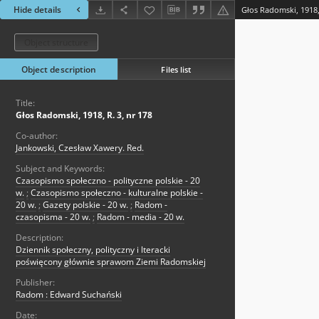
Hide details
Głos Radomski, 1918, 
Object structure
Object description
Files list
Title:
Głos Radomski, 1918, R. 3, nr 178
Co-author:
Jankowski, Czesław Xawery. Red.
Subject and Keywords:
Czasopismo społeczno - polityczne polskie - 20
w.
;
Czasopismo społeczno - kulturalne polskie -
20 w.
;
Gazety polskie - 20 w.
;
Radom -
czasopisma - 20 w.
;
Radom - media - 20 w.
Description:
Dziennik społeczny, polityczny i lteracki
poświęcony głównie sprawom Ziemi Radomskiej
Publisher:
Radom : Edward Suchański
Date: