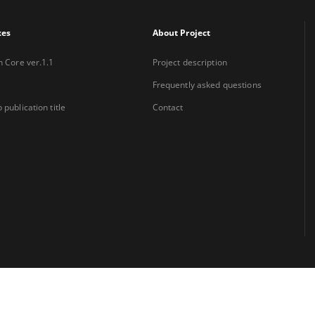
xes
About Project
n Core ver.1.1
Project description
Frequently asked questions
 publication title
Contact