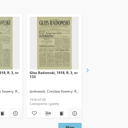
18, R. 3, nr
Głos Radomski, 1918, R. 3, nr
Głos Radomski, 1918, R.
133
120
w Xawery. Red.
Jankowski, Czesław Xawery. Red.
Jankowski, Czesław Xawe
1918-07-05
1918-06-19
Czasopisma i gazety
Czasopisma i gazety
More