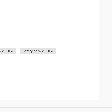
ie - 20 w.
Gazety polskie - 20 w.