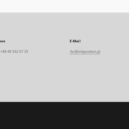
one
E-Mail
. +48 48 362 67 35
rbc@mbpradom.pl