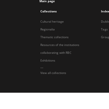
Main page
Collections
Inde
Cultural heritage
Dubli
Regionalia
Tags
Thematic collections
Group
Resources of the institutions
collaborating with RBC
Exhibitions
...
View all collections