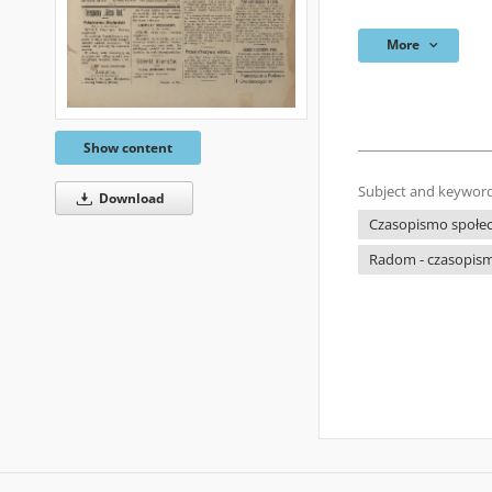
More
Show content
Subject and keyword
Download
Czasopismo społecz
Radom - czasopism