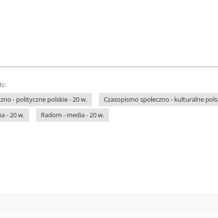
s:
no - polityczne polskie - 20 w.
Czasopismo społeczno - kulturalne polsk
a - 20 w.
Radom - media - 20 w.