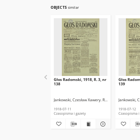
OBJECTS
similar
Głos Radomski, 1918, R. 3, nr
Głos Radoms
138
139
Jankowski, Czesław Xawery. Red.
Jankowski, 
1918-07-11
1918-07-12
Czasopisma i gazety
Czasopisma i