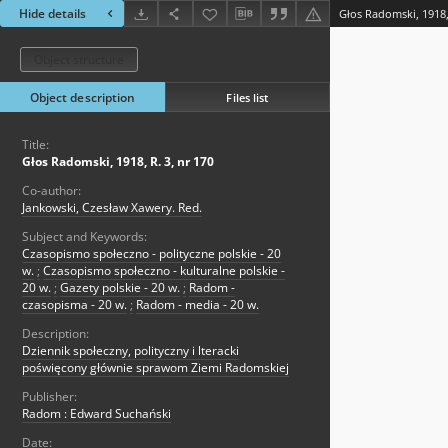
Hide details
Głos Radomski, 1918, 
Object structure
Object description
Files list
Title:
Głos Radomski, 1918, R. 3, nr 170
Co-author:
Jankowski, Czesław Xawery. Red.
Subject and Keywords:
Czasopismo społeczno - polityczne polskie - 20
w.
;
Czasopismo społeczno - kulturalne polskie -
20 w.
;
Gazety polskie - 20 w.
;
Radom -
czasopisma - 20 w.
;
Radom - media - 20 w.
Description:
Dziennik społeczny, polityczny i lteracki
poświęcony głównie sprawom Ziemi Radomskiej
Publisher:
Radom : Edward Suchański
Date: