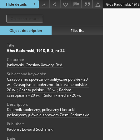
Hide details
Głos Radomski, 1918, 
Object structure
Object description
Files list
Title:
Głos Radomski, 1918, R. 3, nr 22
Co-author:
Jankowski, Czesław Xawery. Red.
Subject and Keywords:
Czasopismo społeczno - polityczne polskie - 20
w.
;
Czasopismo społeczno - kulturalne polskie -
20 w.
;
Gazety polskie - 20 w.
;
Radom -
czasopisma - 20 w.
;
Radom - media - 20 w.
Description:
Dziennik społeczny, polityczny i lteracki
poświęcony głównie sprawom Ziemi Radomskiej
Publisher:
Radom : Edward Suchański
Date: