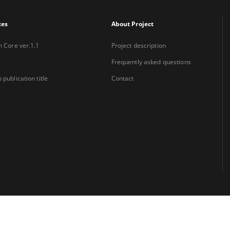
xes
About Project
n Core ver.1.1
Project description
Frequently asked questions
 publication title
Contact