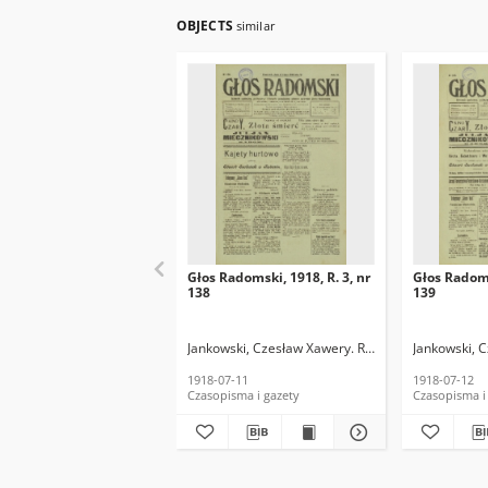
OBJECTS
similar
Głos Radomski, 1918, R. 3, nr
Głos Radoms
138
139
Jankowski, Czesław Xawery. Red.
Jankowski, 
1918-07-11
1918-07-12
Czasopisma i gazety
Czasopisma i