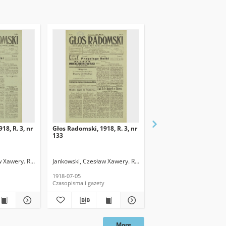
18, R. 3, nr
Głos Radomski, 1918, R. 3, nr
Głos Radomski, 1918, R.
133
120
w Xawery. Red.
Jankowski, Czesław Xawery. Red.
Jankowski, Czesław Xawe
1918-07-05
1918-06-19
Czasopisma i gazety
Czasopisma i gazety
More