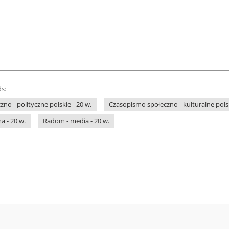
s:
no - polityczne polskie - 20 w.
Czasopismo społeczno - kulturalne polsk
a - 20 w.
Radom - media - 20 w.