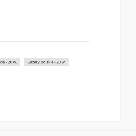
ie - 20 w.
Gazety polskie - 20 w.