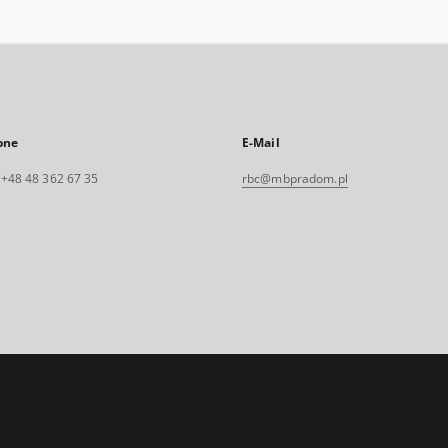
one
E-Mail
. +48 48 362 67 35
rbc@mbpradom.pl