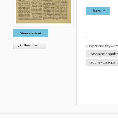
More
Show content
Download
Subject and keyword
Czasopismo społecz
Radom - czasopism