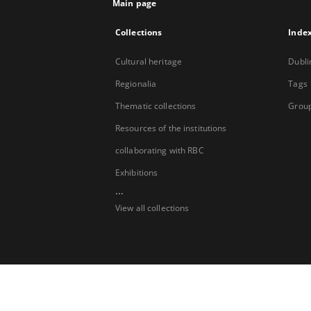
Main page
Collections
Inde
Cultural heritage
Dubli
Regionalia
Tags
Thematic collections
Group
Resources of the institutions
collaborating with RBC
Exhibitions
...
View all collections