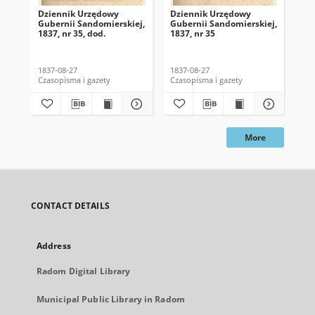
Dziennik Urzędowy
Dziennik Urzędowy
Dz
Gubernii Sandomierskiej,
Gubernii Sandomierskiej,
Gub
1837, nr 35, dod.
1837, nr 35
183
1837-08-27
1837-08-27
183
Czasopisma i gazety
Czasopisma i gazety
Cza
More
CONTACT DETAILS
Address
Radom Digital Library
Municipal Public Library in Radom