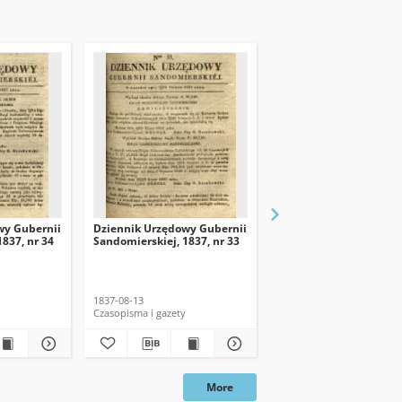
wy Gubernii
Dziennik Urzędowy Gubernii
Dziennik Urzędowy Gu
837, nr 34
Sandomierskiej, 1837, nr 33
Sandomierskiej, 1837, n
dod. nadzwyczajny
1837-08-13
1837
Czasopisma i gazety
Czasopisma i gazety
More