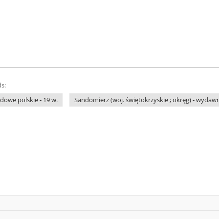
s:
owe polskie - 19 w.
Sandomierz (woj. świętokrzyskie ; okręg) - wydaw