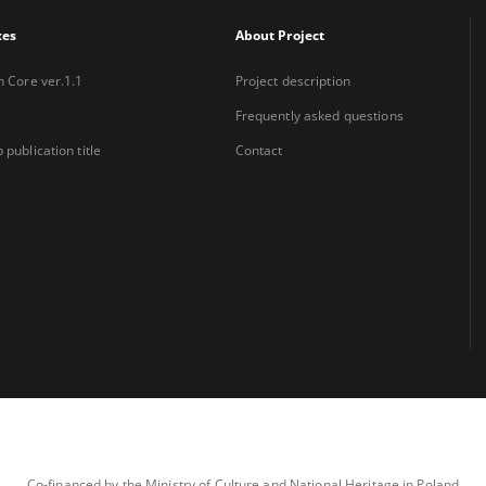
xes
About Project
n Core ver.1.1
Project description
Frequently asked questions
 publication title
Contact
Co-financed by the Ministry of Culture and National Heritage in Poland