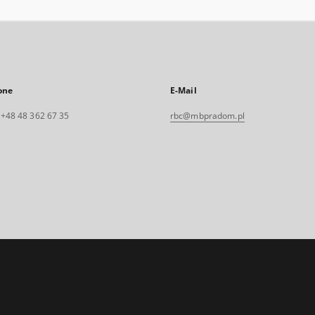
one
E-Mail
. +48 48 362 67 35
rbc@mbpradom.pl