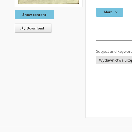
More
Show content
Download
Subject and keyword
Wydawnictwa urzęd