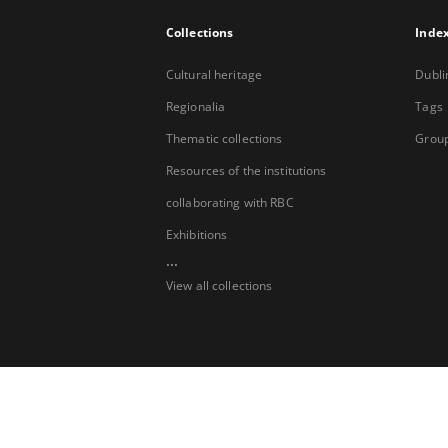
Collections
Inde
Cultural heritage
Dubli
Regionalia
Tags
Thematic collections
Group
Resources of the institutions
collaborating with RBC
Exhibitions
...
View all collections