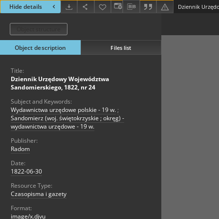
Hide details
Object structure
Object description
Files list
Title:
Dziennik Urzędowy Województwa
Sandomierskiego, 1822, nr 24
Subject and Keywords:
Wydawnictwa urzędowe polskie - 19 w.
;
Sandomierz (woj. świętokrzyskie ; okręg) -
wydawnictwa urzędowe - 19 w.
Publisher:
Radom
Date:
1822-06-30
Resource Type:
Czasopisma i gazety
Format:
image/x.djvu