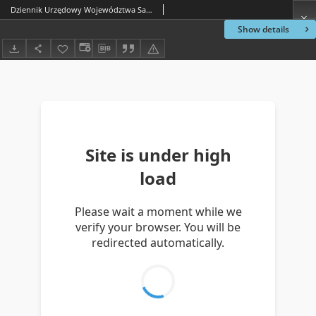
Dziennik Urzędowy Województwa Sandomierskiego, 1822, nr 14, dod.
Show details