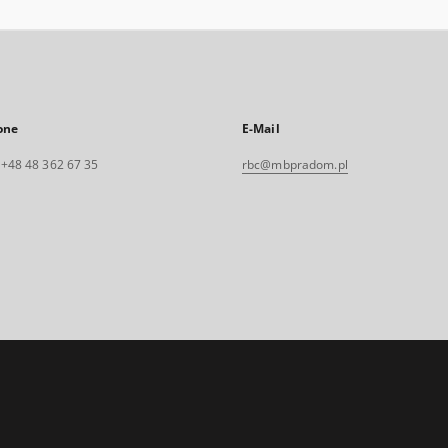
one
E-Mail
. +48 48 362 67 35
rbc@mbpradom.pl