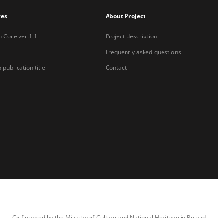
xes
About Project
n Core ver.1.1
Project description
Frequently asked questions
 publication title
Contact
Co-financed by the Ministry of Culture and National Heritage in Poland