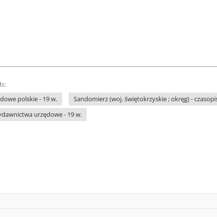
s:
owe polskie - 19 w.
Sandomierz (woj. świętokrzyskie ; okręg) - czasop
ydawnictwa urzędowe - 19 w.