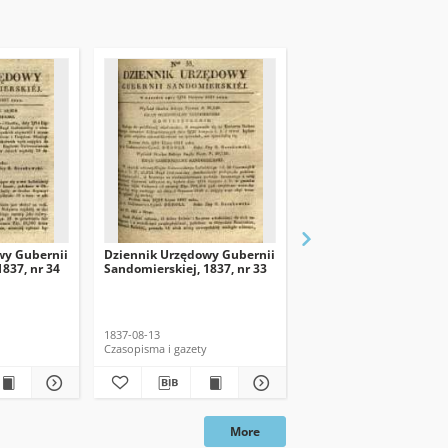
wy Gubernii
Dziennik Urzędowy Gubernii
Dziennik Urzędowy Gu
837, nr 34
Sandomierskiej, 1837, nr 33
Sandomierskiej, 1837, n
dod. nadzwyczajny
1837-08-13
1837
Czasopisma i gazety
Czasopisma i gazety
More