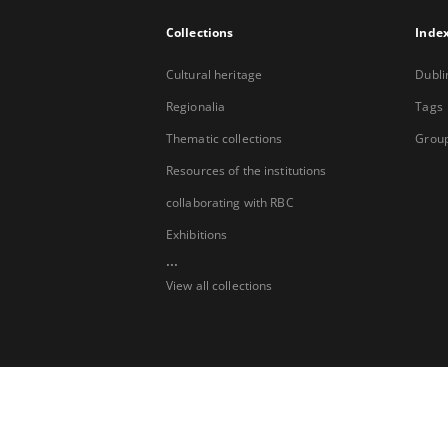
Collections
Inde
Cultural heritage
Dubli
Regionalia
Tags
Thematic collections
Group
Resources of the institutions
collaborating with RBC
Exhibitions
...
View all collections