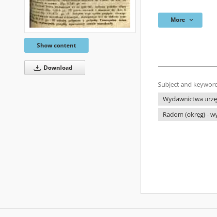
More
Show content
Download
Subject and keyword
Wydawnictwa urzęd
Radom (okręg) - w