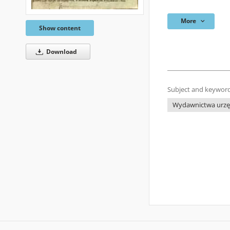
More
Show content
Download
Subject and keyword
Wydawnictwa urzęd