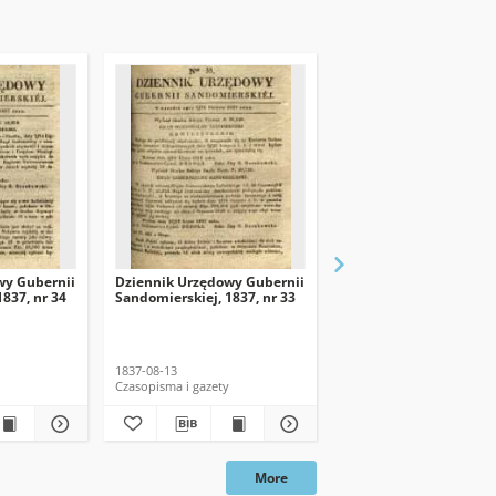
wy Gubernii
Dziennik Urzędowy Gubernii
Dziennik Urzędowy Gu
837, nr 34
Sandomierskiej, 1837, nr 33
Sandomierskiej, 1837, n
dod. nadzwyczajny
1837-08-13
1837
Czasopisma i gazety
Czasopisma i gazety
More