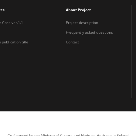
xes
About Project
n Core ver.1.1
Project description
Frequently asked questions
 publication title
Contact
Co-financed by the Ministry of Culture and National Heritage in Poland