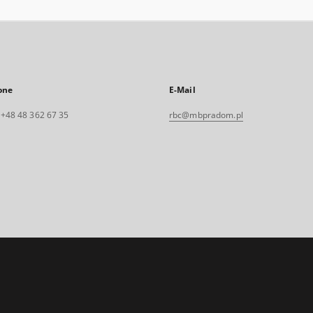
one
E-Mail
. +48 48 362 67 35
rbc@mbpradom.pl