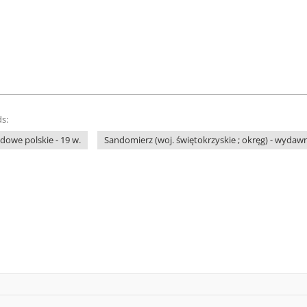
s:
owe polskie - 19 w.
Sandomierz (woj. świętokrzyskie ; okręg) - wydaw