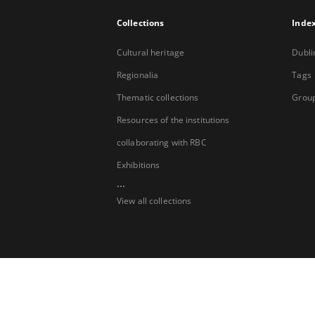
Collections
Inde
Cultural heritage
Dubli
Regionalia
Tags
Thematic collections
Group
Resources of the institutions
collaborating with RBC
Exhibitions
...
View all collections