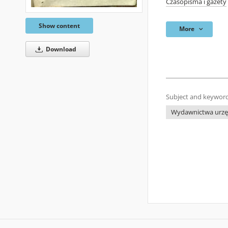
Czasopisma i gazety
Show content
More
Download
Subject and keyword
Wydawnictwa urzęd