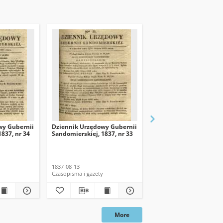
wy Gubernii
Dziennik Urzędowy Gubernii
Dziennik Urzędowy Gu
837, nr 34
Sandomierskiej, 1837, nr 33
Sandomierskiej, 1837, n
dod. nadzwyczajny
1837-08-13
1837
Czasopisma i gazety
Czasopisma i gazety
More