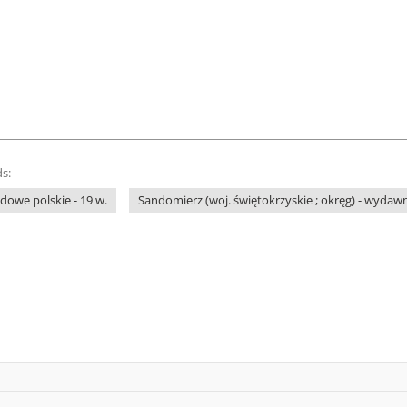
s:
owe polskie - 19 w.
Sandomierz (woj. świętokrzyskie ; okręg) - wydaw