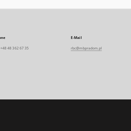
one
E-Mail
. +48 48 362 67 35
rbc@mbpradom.pl