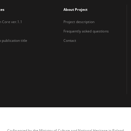
xes
About Project
n Core ver.1.1
Project description
Frequently asked questions
 publication title
Contact
Co-financed by the Ministry of Culture and National Heritage in Poland