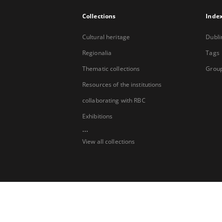
Collections
Inde
Cultural heritage
Dubli
Regionalia
Tags
Thematic collections
Group
Resources of the institutions
collaborating with RBC
Exhibitions
...
View all collections