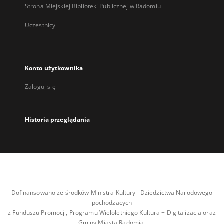
Strona Miejskiej Biblioteki Publicznej w Radomiu
Uczestnicy
Konto użytkownika
Zaloguj się
Historia przeglądania
Dofinansowano ze środków Ministra Kultury i Dziedzictwa Narodowego
pochodzących
z Funduszu Promocji, Programu Wieloletniego Kultura + Digitalizacja oraz
Gminy Miasta Radomia.