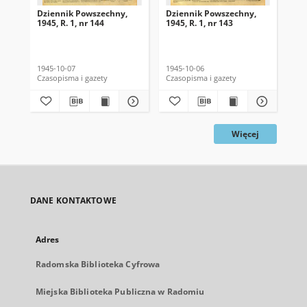
Dziennik Powszechny,
Dziennik Powszechny,
Dz
1945, R. 1, nr 144
1945, R. 1, nr 143
194
1945-10-07
1945-10-06
194
Czasopisma i gazety
Czasopisma i gazety
Cza
Więcej
DANE KONTAKTOWE
Adres
Radomska Biblioteka Cyfrowa
Miejska Biblioteka Publiczna w Radomiu