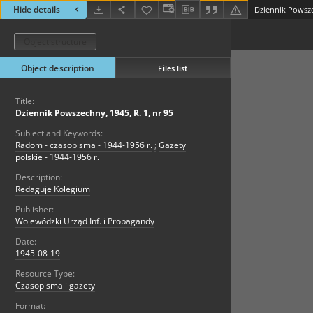
Hide details
Dziennik Powszec
Object structure
Object description
Files list
Title:
Dziennik Powszechny, 1945, R. 1, nr 95
Subject and Keywords:
Radom - czasopisma - 1944-1956 r.
;
Gazety
polskie - 1944-1956 r.
Description:
Redaguje Kolegium
Publisher:
Wojewódzki Urząd Inf. i Propagandy
Date:
1945-08-19
Resource Type:
Czasopisma i gazety
Format: