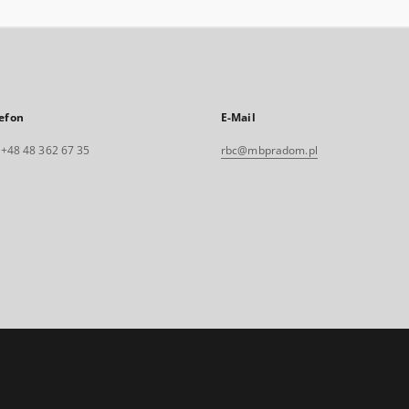
efon
E-Mail
. +48 48 362 67 35
rbc@mbpradom.pl