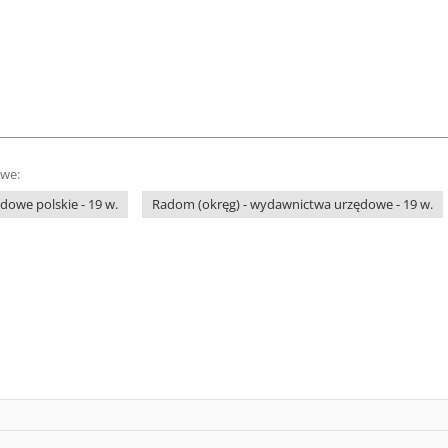
owe:
owe polskie - 19 w.
Radom (okręg) - wydawnictwa urzędowe - 19 w.