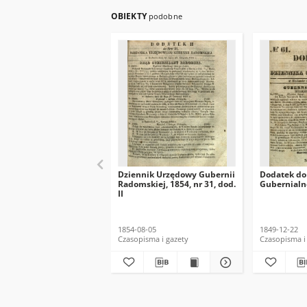
OBIEKTY
podobne
Dziennik Urzędowy Gubernii
Dodatek do
Radomskiej, 1854, nr 31, dod.
Gubernialne
II
1854-08-05
1849-12-22
Czasopisma i gazety
Czasopisma i