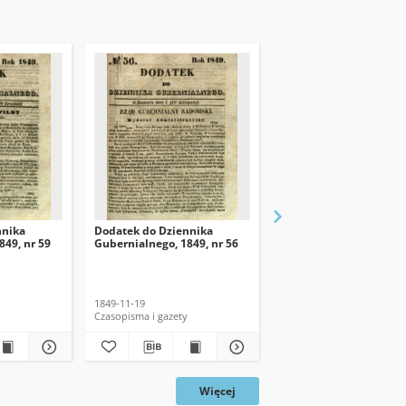
nnika
Dodatek do Dziennika
Dodatek do Dziennika
849, nr 59
Gubernialnego, 1849, nr 56
Gubernialnego, 1849, n
1849-11-19
1849-11-12
Czasopisma i gazety
Czasopisma i gazety
Więcej