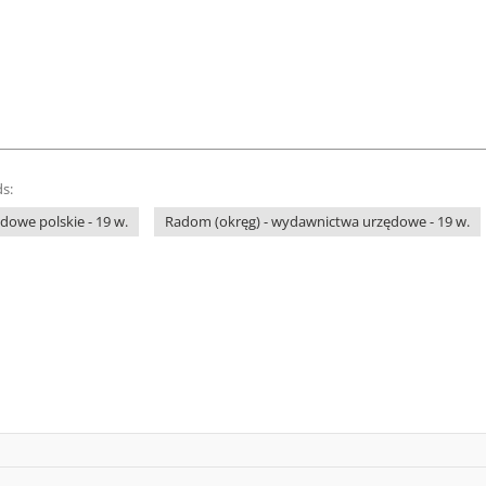
s:
owe polskie - 19 w.
Radom (okręg) - wydawnictwa urzędowe - 19 w.