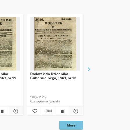
nnika
Dodatek do Dziennika
Dodatek do Dziennika
849, nr 59
Gubernialnego, 1849, nr 56
Gubernialnego, 1849, n
1849-11-19
1849-11-12
Czasopisma i gazety
Czasopisma i gazety
More