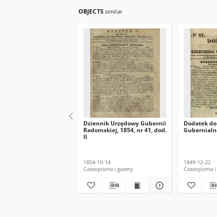
OBJECTS
similar
Dziennik Urzędowy Gubernii
Dodatek do
Radomskiej, 1854, nr 41, dod.
Gubernialne
II
1854-10-14
1849-12-22
Czasopisma i gazety
Czasopisma i