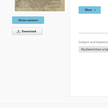
More
Show content
Download
Subject and keyword
Wydawnictwa urzęd