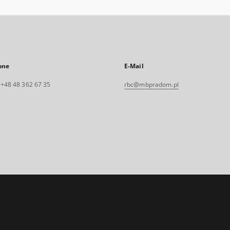
one
E-Mail
. +48 48 362 67 35
rbc@mbpradom.pl