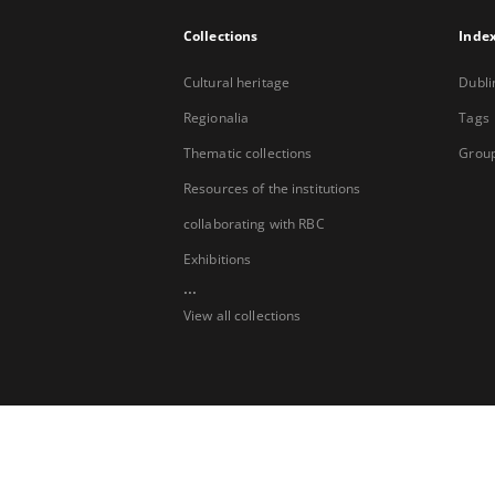
Collections
Inde
Cultural heritage
Dubli
Regionalia
Tags
Thematic collections
Group
Resources of the institutions
collaborating with RBC
Exhibitions
...
View all collections