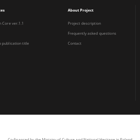
xes
About Project
n Core ver.1.1
Project description
Frequently asked questions
 publication title
Contact
Co-financed by the Ministry of Culture and National Heritage in Poland