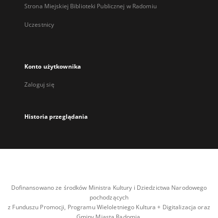
Strona Miejskiej Biblioteki Publicznej w Radomiu
Uczestnicy
Konto użytkownika
Zaloguj się
Historia przeglądania
Dofinansowano ze środków Ministra Kultury i Dziedzictwa Narodowego
pochodzących
z Funduszu Promocji, Programu Wieloletniego Kultura + Digitalizacja oraz
Gminy Miasta Radomia.