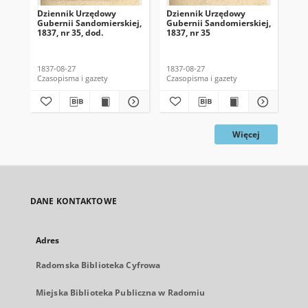
Dziennik Urzędowy
Dziennik Urzędowy
Dz
Gubernii Sandomierskiej,
Gubernii Sandomierskiej,
Gub
1837, nr 35, dod.
1837, nr 35
183
1837-08-27
1837-08-27
183
Czasopisma i gazety
Czasopisma i gazety
Cza
Więcej
DANE KONTAKTOWE
Adres
Radomska Biblioteka Cyfrowa
Miejska Biblioteka Publiczna w Radomiu