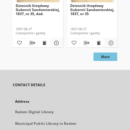
Dziennik Urzędowy
Dziennik Urzędowy
Dz
Gubernii Sandomierskiej,
Gubernii Sandomierskiej,
Gub
1837, nr 35, dod.
1837, nr 35
183
1837-08-27
1837-08-27
183
Czasopisma i gazety
Czasopisma i gazety
Cza
More
CONTACT DETAILS
Address
Radom Digital Library
Municipal Public Library in Radom