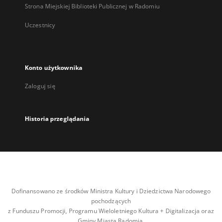
Strona Miejskiej Biblioteki Publicznej w Radomiu
Uczestnicy
Konto użytkownika
Zaloguj się
Historia przeglądania
Dofinansowano ze środków Ministra Kultury i Dziedzictwa Narodowego
pochodzących
z Funduszu Promocji, Programu Wieloletniego Kultura + Digitalizacja oraz
Gminy Miasta Radomia.