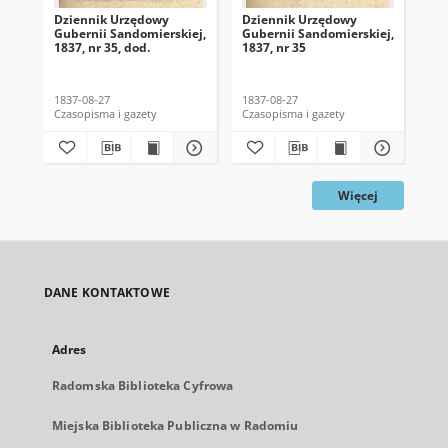
Dziennik Urzędowy
Dziennik Urzędowy
Dz
Gubernii Sandomierskiej,
Gubernii Sandomierskiej,
Gub
1837, nr 35, dod.
1837, nr 35
183
1837-08-27
1837-08-27
183
Czasopisma i gazety
Czasopisma i gazety
Cza
Więcej
DANE KONTAKTOWE
Adres
Radomska Biblioteka Cyfrowa
Miejska Biblioteka Publiczna w Radomiu