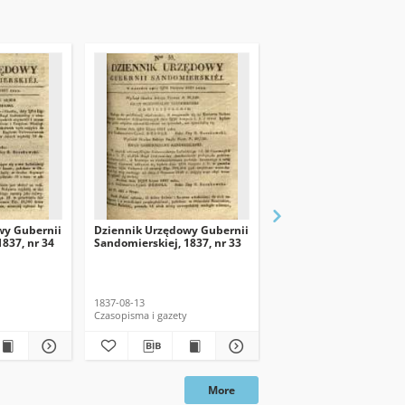
wy Gubernii
Dziennik Urzędowy Gubernii
Dziennik Urzędowy Gu
837, nr 34
Sandomierskiej, 1837, nr 33
Sandomierskiej, 1837, n
dod. nadzwyczajny
1837-08-13
1837
Czasopisma i gazety
Czasopisma i gazety
More