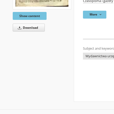
Czasopisma i gazety
More
Show content
Download
Subject and keyword
Wydawnictwa urzęd