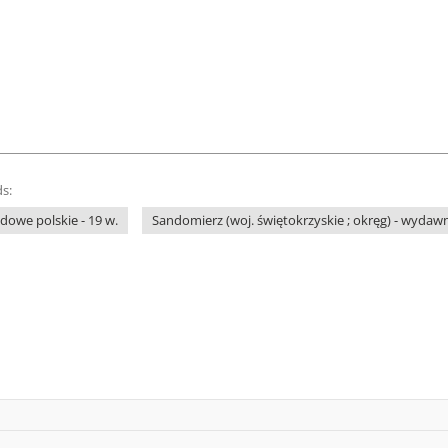
s:
owe polskie - 19 w.
Sandomierz (woj. świętokrzyskie ; okręg) - wydaw