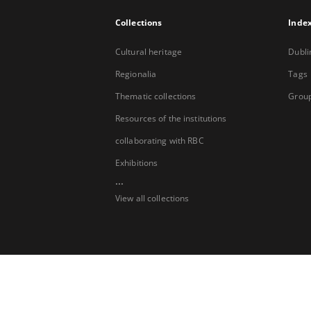
Collections
Inde
Cultural heritage
Dubli
Regionalia
Tags
Thematic collections
Group
Resources of the institutions
collaborating with RBC
Exhibitions
...
View all collections