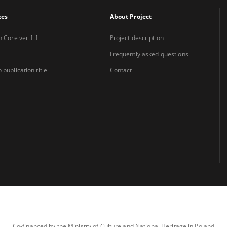
xes
About Project
n Core ver.1.1
Project description
Frequently asked questions
 publication title
Contact
Co-financed by the Ministry of Culture and National Heritage in Poland