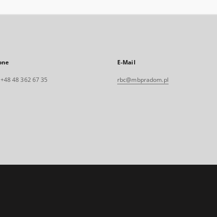
one
E-Mail
. +48 48 362 67 35
rbc@mbpradom.pl