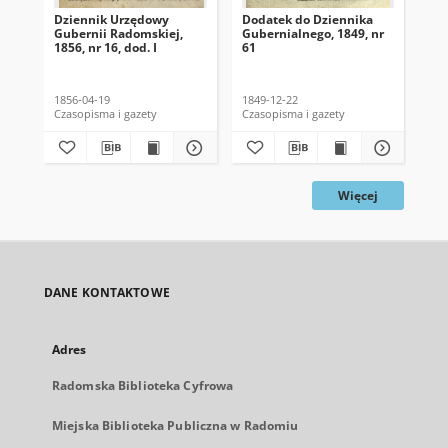
Dziennik Urzędowy
Dodatek do Dziennika
Do
Gubernii Radomskiej,
Gubernialnego, 1849, nr
Gub
1856, nr 16, dod. I
61
60
1856-04-19
1849-12-22
184
Czasopisma i gazety
Czasopisma i gazety
Cza
Więcej
DANE KONTAKTOWE
Adres
Radomska Biblioteka Cyfrowa
Miejska Biblioteka Publiczna w Radomiu