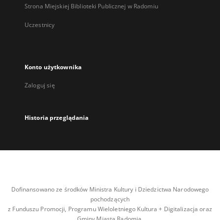
Strona Miejskiej Biblioteki Publicznej w Radomiu
Uczestnicy
Konto użytkownika
Zaloguj się
Historia przeglądania
Dofinansowano ze środków Ministra Kultury i Dziedzictwa Narodowego
pochodzących
z Funduszu Promocji, Programu Wieloletniego Kultura + Digitalizacja oraz
Gminy Miasta Radomia.