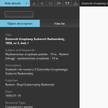
Hide details
Object structure
Object description
Files list
Title:
Dziennik Urzędowy Gubernii Radomskiej,
1856, nr 3, dod. I
Subject and Keywords:
Wydawnictwa urzędowe polskie - 19 w.
;
Radom
(okręg) - wydawnictwa urzędowe - 19 w.
Description:
Dodatek I do numeru 3 Dziennika Urzędowego
Gubernii Radomskiej
Publisher:
Radom : Rząd Gubernialny Radomski
Date:
1856-01-19
Resource Type:
Czasopisma i gazety