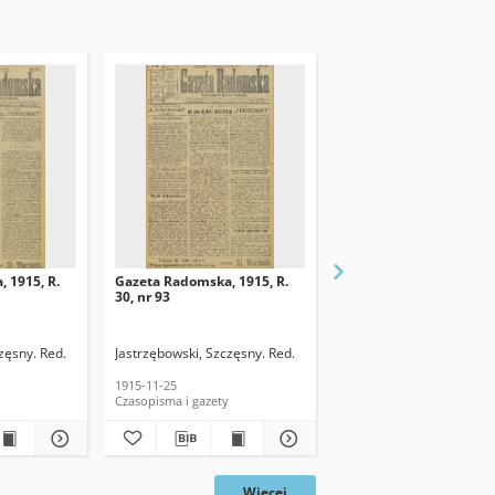
 1915, R.
Gazeta Radomska, 1915, R.
Gazeta Radomska, 1915
30, nr 93
30, nr 72
zęsny. Red.
Jastrzębowski, Szczęsny. Red.
Jastrzębowski, Szczęsny.
1915-11-25
1915-09-11
Czasopisma i gazety
Czasopisma i gazety
Więcej