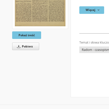
Więcej
Pokaż treść
Temat i słowa klucz
Pobierz
Radom - czasopisma