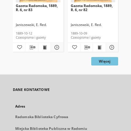
Gazeta Radomska, 1889,
Gazeta Radomska, 1889,
Ga
R. 6, nr 83
R. 6, nr 82
R. 
Janiszewski, E. Red.
Janiszewski, E. Red.
Mas
1889-10-12
1889-10-09
189
Czasopisma i gazety
Czasopisma i gazety
Cza
Więcej
DANE KONTAKTOWE
Adres
Radomska Biblioteka Cyfrowa
Miejska Biblioteka Publiczna w Radomiu