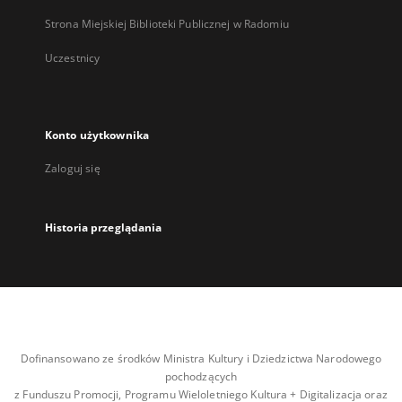
Strona Miejskiej Biblioteki Publicznej w Radomiu
Uczestnicy
Konto użytkownika
Zaloguj się
Historia przeglądania
Dofinansowano ze środków Ministra Kultury i Dziedzictwa Narodowego
pochodzących
z Funduszu Promocji, Programu Wieloletniego Kultura + Digitalizacja oraz