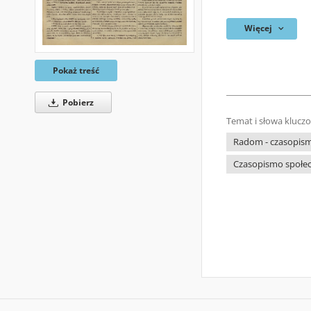
Więcej
Pokaż treść
Pobierz
Temat i słowa klucz
Radom - czasopism
Czasopismo społec