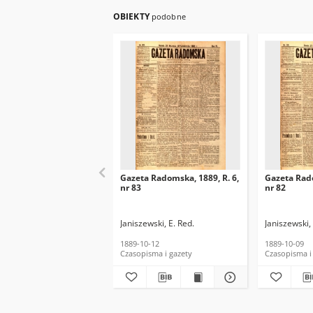
OBIEKTY
podobne
Gazeta Radomska, 1889, R. 6,
Gazeta Rado
nr 83
nr 82
Janiszewski, E. Red.
Janiszewski, 
1889-10-12
1889-10-09
Czasopisma i gazety
Czasopisma i