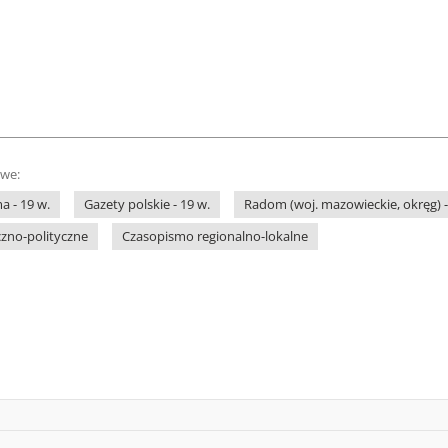
owe:
a - 19 w.
Gazety polskie - 19 w.
Radom (woj. mazowieckie, okręg) -
zno-polityczne
Czasopismo regionalno-lokalne