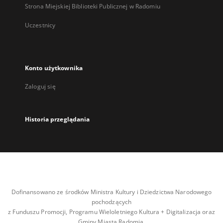
Strona Miejskiej Biblioteki Publicznej w Radomiu
Uczestnicy
Konto użytkownika
Zaloguj się
Historia przeglądania
Dofinansowano ze środków Ministra Kultury i Dziedzictwa Narodowego
pochodzących
z Funduszu Promocji, Programu Wieloletniego Kultura + Digitalizacja oraz
Gminy Miasta Radomia.