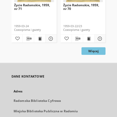
Życie Radomskie, 1959,
Życie Radomskie, 1959,
Życ
nr 71
nr 70
nr 
1959-03-24
1959-03-22/23
195
Czasopisma i gazety
Czasopisma i gazety
Cza
Więcej
DANE KONTAKTOWE
Adres
Radomska Biblioteka Cyfrowa
Miejska Biblioteka Publiczna w Radomiu