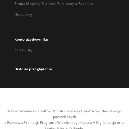
Strona Miejskiej Biblioteki Publicznej w Radomiu
Uczestnicy
Konto użytkownika
Zaloguj się
Historia przeglądania
Dofinansowano ze środków Ministra Kultury i Dziedzictwa Narodowego
pochodzących
z Funduszu Promocji, Programu Wieloletniego Kultura + Digitalizacja oraz
Gminy Miasta Radomia.