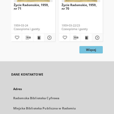
Życie Radomskie, 1959,
Życie Radomskie, 1959,
Życ
nr 71
nr 70
nr 
1959-03-24
1959-03-22/23
195
Czasopisma i gazety
Czasopisma i gazety
Cza
Więcej
DANE KONTAKTOWE
Adres
Radomska Biblioteka Cyfrowa
Miejska Biblioteka Publiczna w Radomiu