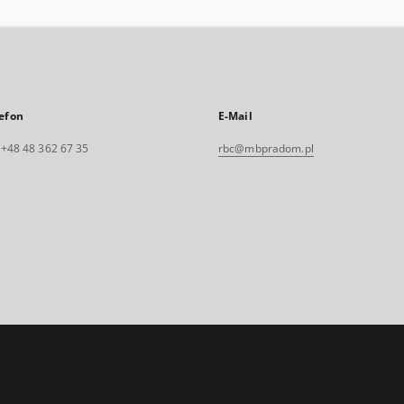
efon
E-Mail
. +48 48 362 67 35
rbc@mbpradom.pl