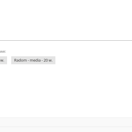
owe:
 w.
Radom - media - 20 w.