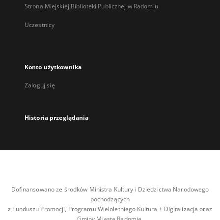
Strona Miejskiej Biblioteki Publicznej w Radomiu
Uczestnicy
Konto użytkownika
Zaloguj się
Historia przeglądania
Dofinansowano ze środków Ministra Kultury i Dziedzictwa Narodowego
pochodzących
z Funduszu Promocji, Programu Wieloletniego Kultura + Digitalizacja oraz
Gminy Miasta Radomia.