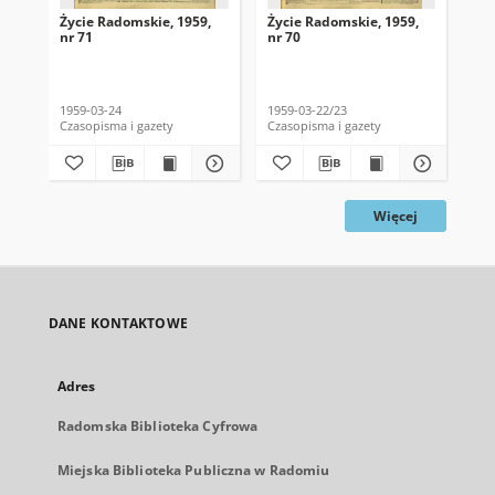
Życie Radomskie, 1959,
Życie Radomskie, 1959,
Życ
nr 71
nr 70
nr 
1959-03-24
1959-03-22/23
195
Czasopisma i gazety
Czasopisma i gazety
Cza
Więcej
DANE KONTAKTOWE
Adres
Radomska Biblioteka Cyfrowa
Miejska Biblioteka Publiczna w Radomiu