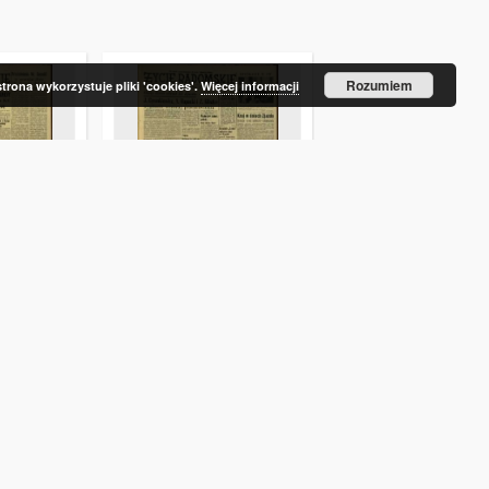
Rozumiem
strona wykorzystuje pliki 'cookies'.
Więcej informacji
 1959, nr 68
Życie Radomskie, 1959, nr 67
Życie Radomskie, 1959,
1959-03-19
1959-03-18
Czasopisma i gazety
Czasopisma i gazety
Więcej