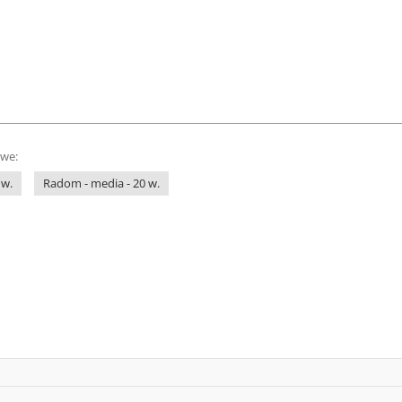
owe:
 w.
Radom - media - 20 w.