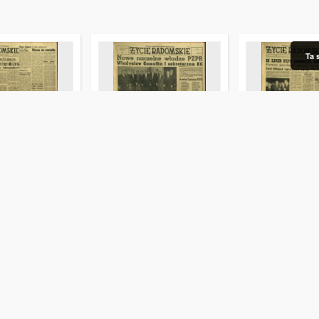
Ta 
skie, 1959, nr 70
Życie Radomskie, 1959, nr 69
Życie Radomskie,
3
1959-03-21
1959-03-20
 gazety
Czasopisma i gazety
Czasopisma i gazety