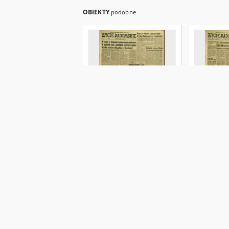
OBIEKTY
podobne
Życie Radomskie, 1959, nr 71
Życie Radom
1959-03-24
1959-03-22/2
Czasopisma i gazety
Czasopisma i