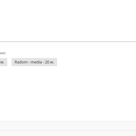
owe:
 w.
Radom - media - 20 w.