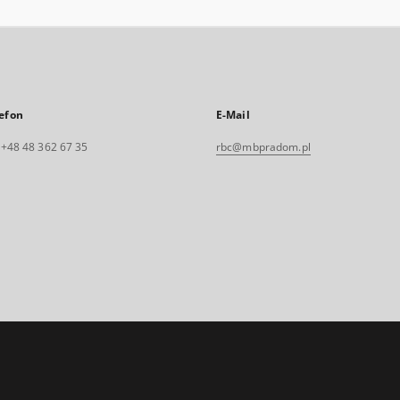
efon
E-Mail
. +48 48 362 67 35
rbc@mbpradom.pl