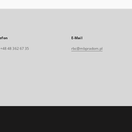
efon
E-Mail
. +48 48 362 67 35
rbc@mbpradom.pl