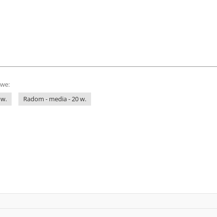
owe:
 w.
Radom - media - 20 w.