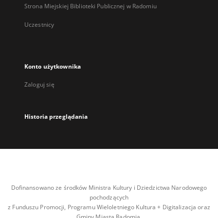
Strona Miejskiej Biblioteki Publicznej w Radomiu
Uczestnicy
Konto użytkownika
Zaloguj się
Historia przeglądania
Dofinansowano ze środków Ministra Kultury i Dziedzictwa Narodowego
pochodzących
z Funduszu Promocji, Programu Wieloletniego Kultura + Digitalizacja oraz
Gminy Miasta Radomia.