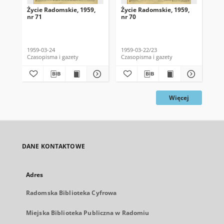
Życie Radomskie, 1959,
Życie Radomskie, 1959,
Życ
nr 71
nr 70
nr 
1959-03-24
1959-03-22/23
195
Czasopisma i gazety
Czasopisma i gazety
Cza
Więcej
DANE KONTAKTOWE
Adres
Radomska Biblioteka Cyfrowa
Miejska Biblioteka Publiczna w Radomiu