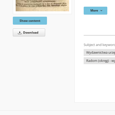
More
Show content
Download
Subject and keyword
Wydawnictwa urzęd
Radom (okręg) - w