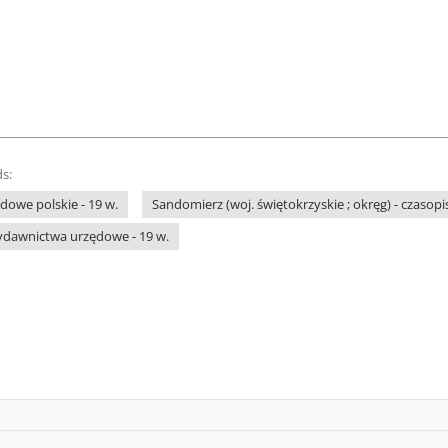
s:
owe polskie - 19 w.
Sandomierz (woj. świętokrzyskie ; okręg) - czasop
ydawnictwa urzędowe - 19 w.