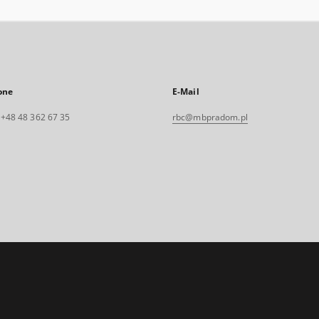
one
E-Mail
. +48 48 362 67 35
rbc@mbpradom.pl