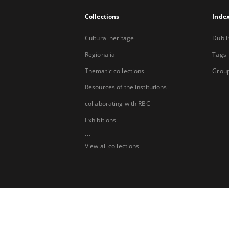
Collections
Inde
Cultural heritage
Dubli
Regionalia
Tags
Thematic collections
Group
Resources of the institutions
collaborating with RBC
Exhibitions
...
View all collections