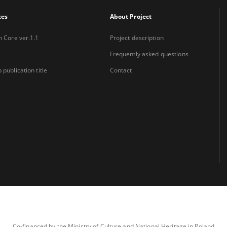
xes
About Project
n Core ver.1.1
Project description
Frequently asked questions
 publication title
Contact
Co-financed by the Ministry of Culture and National Heritage in Poland