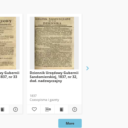
wy Gubernii
Dziennik Urzędowy Gubernii
Dziennik Urzędowy Gu
837, nr 33
Sandomierskiej, 1837, nr 32,
Sandomierskiej, 1837, n
dod. nadzwyczajny
dod. II
1837
1837-08-13
Czasopisma i gazety
Czasopisma i gazety
More