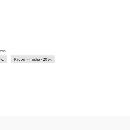
owe:
 w.
Radom - media - 20 w.