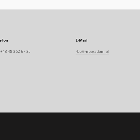
efon
E-Mail
. +48 48 362 67 35
rbc@mbpradom.pl