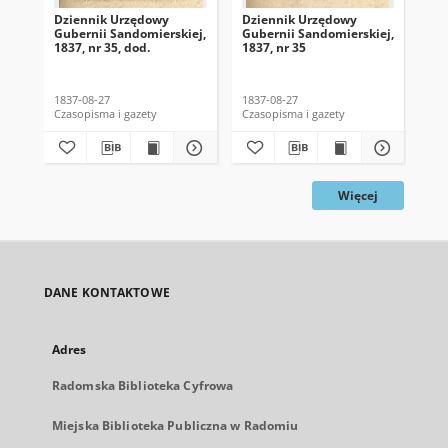
Dziennik Urzędowy
Dziennik Urzędowy
Dz
Gubernii Sandomierskiej,
Gubernii Sandomierskiej,
Gub
1837, nr 35, dod.
1837, nr 35
183
1837-08-27
1837-08-27
183
Czasopisma i gazety
Czasopisma i gazety
Cza
Więcej
DANE KONTAKTOWE
Adres
Radomska Biblioteka Cyfrowa
Miejska Biblioteka Publiczna w Radomiu