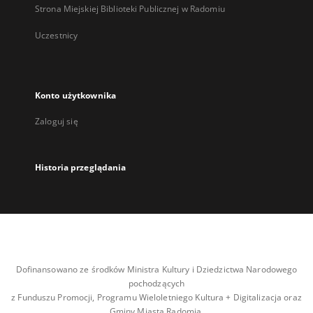
Strona Miejskiej Biblioteki Publicznej w Radomiu
Uczestnicy
Konto użytkownika
Zaloguj się
Historia przeglądania
Dofinansowano ze środków Ministra Kultury i Dziedzictwa Narodowego
pochodzących
z Funduszu Promocji, Programu Wieloletniego Kultura + Digitalizacja oraz
Gminy Miasta Radomia.