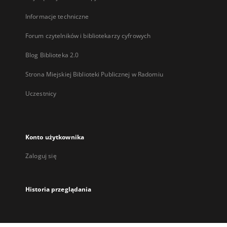
Informacje techniczne
Forum czytelników i bibliotekarzy cyfrowych
Blog Biblioteka 2.0
Strona Miejskiej Biblioteki Publicznej w Radomiu
Uczestnicy
Konto użytkownika
Zaloguj się
Historia przeglądania