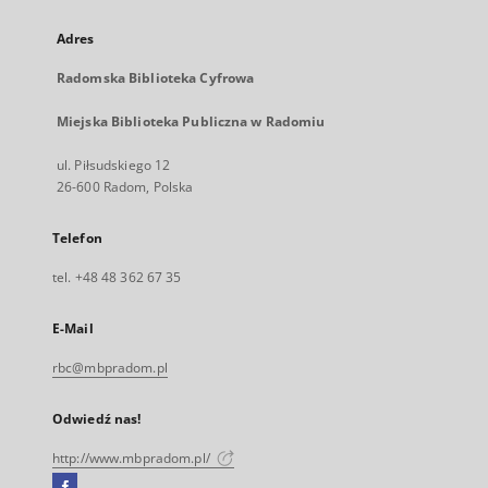
Adres
Radomska Biblioteka Cyfrowa
Miejska Biblioteka Publiczna w Radomiu
ul. Piłsudskiego 12
26-600 Radom, Polska
Telefon
tel. +48 48 362 67 35
E-Mail
rbc@mbpradom.pl
Odwiedź nas!
http://www.mbpradom.pl/
Facebook