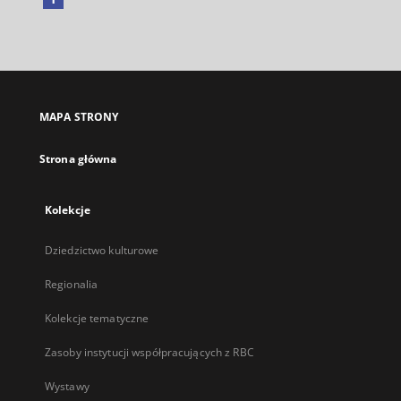
Link
zewnętrzny,
otworzy
się
w
nowej
MAPA STRONY
karcie
Strona główna
Kolekcje
Dziedzictwo kulturowe
Regionalia
Kolekcje tematyczne
Zasoby instytucji współpracujących z RBC
Wystawy