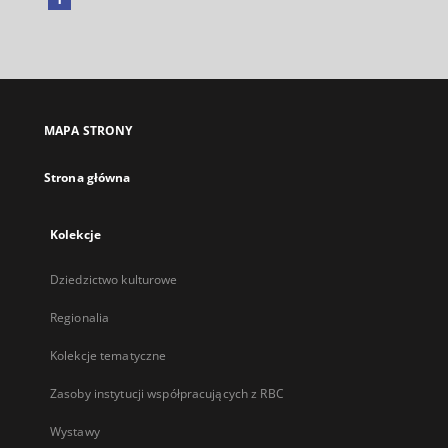
Link
zewnętrzny,
otworzy
się
w
nowej
MAPA STRONY
karcie
Strona główna
Kolekcje
Dziedzictwo kulturowe
Regionalia
Kolekcje tematyczne
Zasoby instytucji współpracujących z RBC
Wystawy