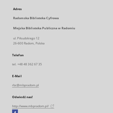
Adres
Radomska Biblioteka Cyfrowa
Miejska Biblioteka Publiczna w Radomiu
ul. Piłsudskiego 12
26-600 Radom, Polska
Telefon
tel. +48 48 362 67 35
E-Mail
rbc@mbpradom.pl
Odwiedź nas!
http://www.mbpradom.pl/
Facebook