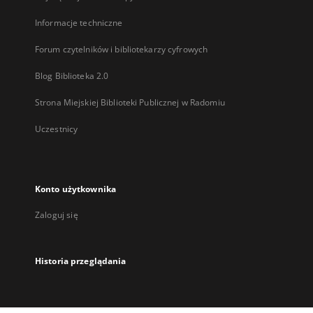
Informacje techniczne
Forum czytelników i bibliotekarzy cyfrowych
Blog Biblioteka 2.0
Strona Miejskiej Biblioteki Publicznej w Radomiu
Uczestnicy
Konto użytkownika
Zaloguj się
Historia przeglądania