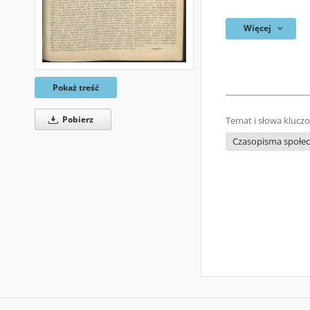
Więcej
Pokaż treść
Pobierz
Temat i słowa klucz
Czasopisma społecz