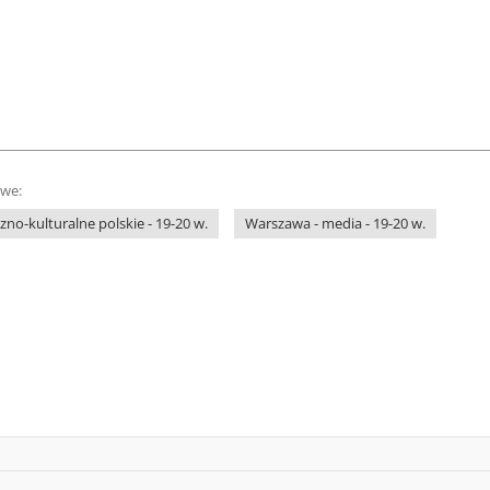
owe:
no-kulturalne polskie - 19-20 w.
Warszawa - media - 19-20 w.