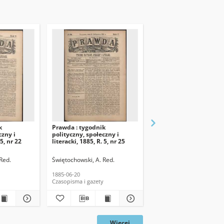
k
Prawda : tygodnik
Prawda : tygodnik
czny i
polityczny, społeczny i
polityczny, społeczny i
 5, nr 22
literacki, 1885, R. 5, nr 25
literacki, 1885, R. 5, nr 
Red.
Świętochowski, A. Red.
Świętochowski, A. Red.
1885-06-20
1885-06-13
Czasopisma i gazety
Czasopisma i gazety
Więcej