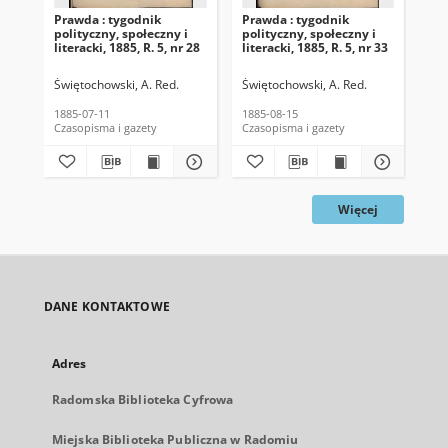
Prawda : tygodnik
Prawda : tygodnik
Pra
polityczny, społeczny i
polityczny, społeczny i
pol
literacki, 1885, R. 5, nr 28
literacki, 1885, R. 5, nr 33
lit
Świętochowski, A. Red.
Świętochowski, A. Red.
Świ
1885-07-11
1885-08-15
188
Czasopisma i gazety
Czasopisma i gazety
Cza
Więcej
DANE KONTAKTOWE
Adres
Radomska Biblioteka Cyfrowa
Miejska Biblioteka Publiczna w Radomiu