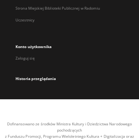
Strona Miejskiej Biblioteki Publicznej w Radomiu
Uczestnicy
Konto użytkownika
Zaloguj się
Historia przeglądania
Dofinansowano ze środków Ministra Kultury i Dziedzictwa Narodowego
pochodzących
z Funduszu Promocji, Programu Wieloletniego Kultura + Digitalizacja oraz