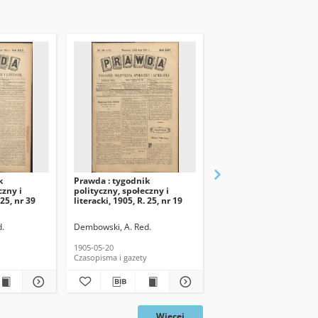
k
Prawda : tygodnik
Prawda : tygodnik
czny i
polityczny, społeczny i
polityczny, społeczny i
 25, nr 39
literacki, 1905, R. 25, nr 19
literacki, 1905, R. 25, n
.
Dembowski, A. Red.
Dembowski, A. Red.
1905-05-20
1905-04-29
Czasopisma i gazety
Czasopisma i gazety
Więcej