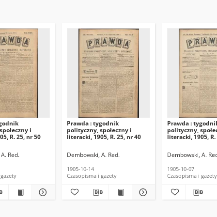
ygodnik
Prawda : tygodnik
Prawda : tygodni
 społeczny i
polityczny, społeczny i
polityczny, społe
05, R. 25, nr 50
literacki, 1905, R. 25, nr 40
literacki, 1905, R.
A. Red.
Dembowski, A. Red.
Dembowski, A. Red
1905-10-14
1905-10-07
 gazety
Czasopisma i gazety
Czasopisma i gazety