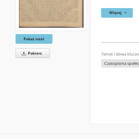
Więcej
Pokaż treść
Pobierz
Temat i słowa klucz
Czasopisma społecz