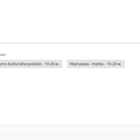
owe:
no-kulturalne polskie - 19-20 w.
Warszawa - media - 19-20 w.