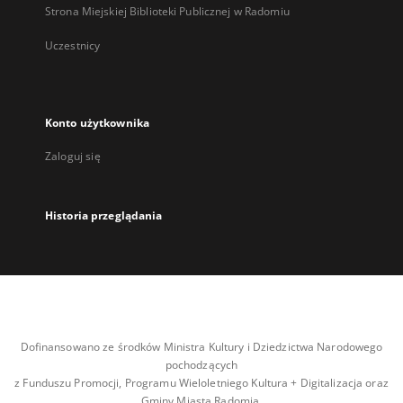
Strona Miejskiej Biblioteki Publicznej w Radomiu
Uczestnicy
Konto użytkownika
Zaloguj się
Historia przeglądania
Dofinansowano ze środków Ministra Kultury i Dziedzictwa Narodowego
pochodzących
z Funduszu Promocji, Programu Wieloletniego Kultura + Digitalizacja oraz
Gminy Miasta Radomia.