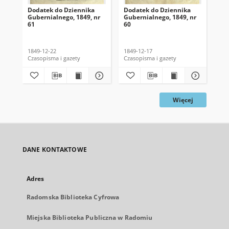
Dodatek do Dziennika
Dodatek do Dziennika
Do
Gubernialnego, 1849, nr
Gubernialnego, 1849, nr
Gub
61
60
59
1849-12-22
1849-12-17
184
Czasopisma i gazety
Czasopisma i gazety
Cza
Więcej
DANE KONTAKTOWE
Adres
Radomska Biblioteka Cyfrowa
Miejska Biblioteka Publiczna w Radomiu